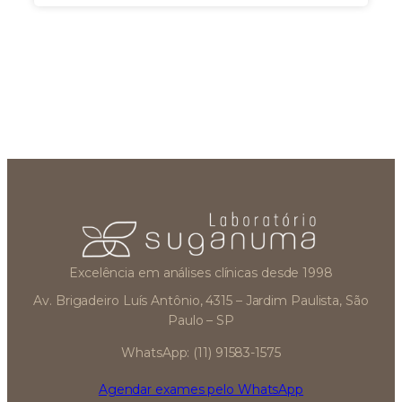
Excelência em análises clínicas desde 1998
Av. Brigadeiro Luís Antônio, 4315 – Jardim Paulista, São
Paulo – SP
WhatsApp: (11) 91583-1575
Agendar exames pelo WhatsApp