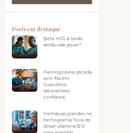
Posts em destaque
Beta HCG à tarde:
ainda vale jejuar?
Hemoglobina glicada
sem fila em
Guarulhos:
laboratórios
confiáveis
Hemácias grandes no
hemograma: hora de
dosar vitamina B12
para anemia?