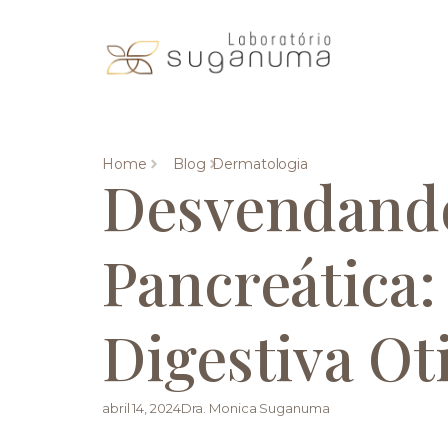
Home
Blog
Dermatologia
Desvendando
Pancreática
Digestiva Ot
abril 14, 2024
Dra. Monica Suganuma