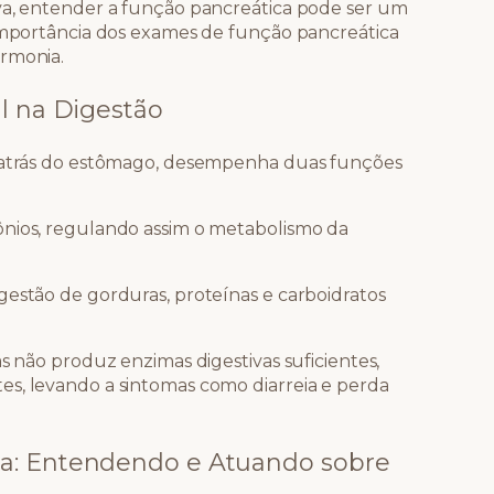
iva, entender a função pancreática pode ser um
 importância dos exames de função pancreática
armonia.
l na Digestão
a atrás do estômago, desempenha duas funções
ônios, regulando assim o metabolismo da
gestão de gorduras, proteínas e carboidratos
as não produz enzimas digestivas suficientes,
es, levando a sintomas como diarreia e perda
a: Entendendo e Atuando sobre