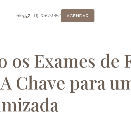
Blog
(11) 2087-3962
AGENDAR
 os Exames de 
: A Chave para u
imizada