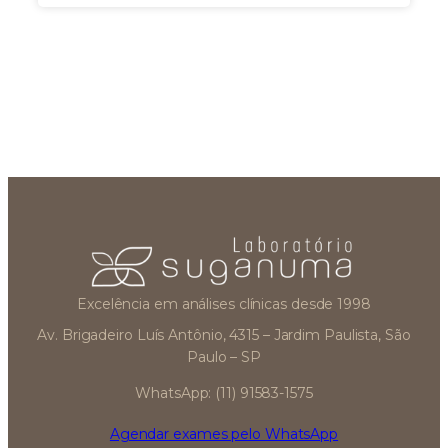
Excelência em análises clínicas desde 1998
Av. Brigadeiro Luís Antônio, 4315 – Jardim Paulista, São
Paulo – SP
WhatsApp: (11) 91583-1575
Agendar exames pelo WhatsApp