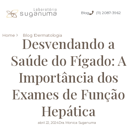
Blog
(11) 2087-3962
Home
Blog
Dermatologia
Desvendando a
Saúde do Fígado: A
Importância dos
Exames de Função
Hepática
abril 22, 2024
Dra. Monica Suganuma