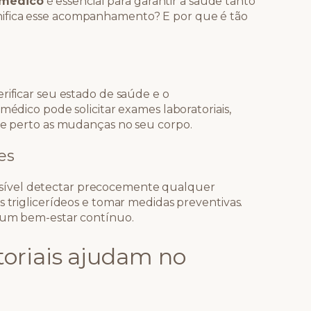
médico
é essencial para garantir a saúde tanto
ifica esse acompanhamento? E por que é tão
rificar seu estado de saúde e o
médico pode solicitar exames laboratoriais,
 de perto as mudanças no seu corpo.
es
sível detectar precocemente qualquer
s triglicerídeos e tomar medidas preventivas.
e um bem-estar contínuo.
oriais ajudam no