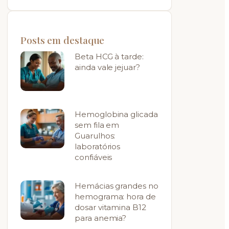
Posts em destaque
Beta HCG à tarde:
ainda vale jejuar?
Hemoglobina glicada
sem fila em
Guarulhos:
laboratórios
confiáveis
Hemácias grandes no
hemograma: hora de
dosar vitamina B12
para anemia?