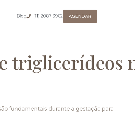
Blog
(11) 2087-3962
AGENDAR
e triglicerídeos 
?
s são fundamentais durante a gestação para