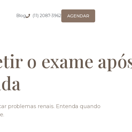
Blog
(11) 2087-3962
AGENDAR
tir o exame após
ada
icar problemas renais. Entenda quando
e.