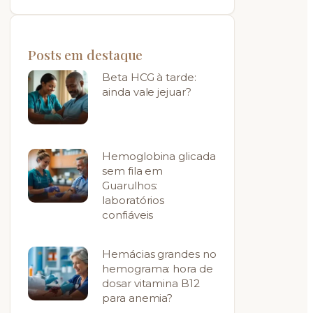
Posts em destaque
Beta HCG à tarde:
ainda vale jejuar?
Hemoglobina glicada
sem fila em
Guarulhos:
laboratórios
confiáveis
Hemácias grandes no
hemograma: hora de
dosar vitamina B12
para anemia?