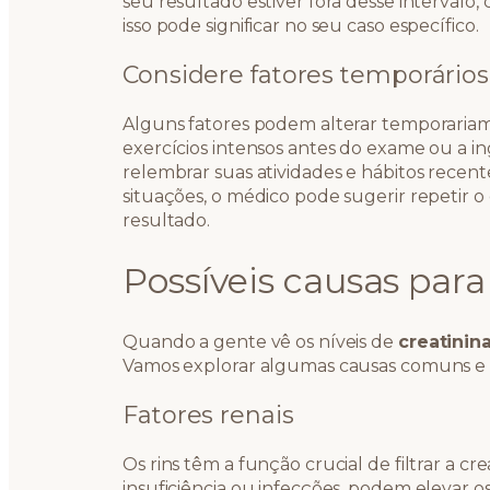
seu resultado estiver fora desse interval
isso pode significar no seu caso específico.
Considere fatores temporários
Alguns fatores podem alterar temporariame
exercícios intensos antes do exame ou a in
relembrar suas atividades e hábitos recen
situações, o médico pode sugerir repetir o
resultado.
Possíveis causas para
Quando a gente vê os níveis de
creatinina
Vamos explorar algumas causas comuns e 
Fatores renais
Os rins têm a função crucial de filtrar a c
insuficiência ou infecções, podem elevar os 