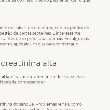
o, converse com seu médico para entender o que
nte os níveis de creatinina, como a prática de
gestão de certas proteínas. É interessante
tes antes de se preocupar demais. Em algumas
 exame após alguns dias para confirmar o
 creatinina alta
 alta
, é natural querer entender os motivos.
fáceis de compreender.
reatinina do sangue. Problemas renais, como
níveis dessa substância. Se a creatinina alta