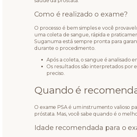
saúde da próstata.
Como é realizado o exame?
O processo é bem simples e você provavel
uma coleta de sangue, rápida e praticamen
Suganuma está sempre pronta para garanti
durante o procedimento.
Após a coleta, o sangue é analisado e
Os resultados são interpretados por e
preciso.
Quando é recomenda
O exame PSA é um instrumento valioso par
próstata. Mas, você sabe quando é o melh
Idade recomendada para o e