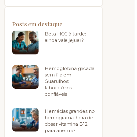
Posts em destaque
Beta HCG à tarde:
ainda vale jejuar?
Hemoglobina glicada
sem fila em
Guarulhos:
laboratórios
confiáveis
Hemácias grandes no
hemograma: hora de
dosar vitamina B12
para anemia?