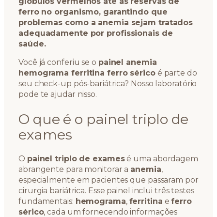
glóbulos vermelhos até as reservas de
ferro no organismo, garantindo que
problemas como a anemia sejam tratados
adequadamente por profissionais de
saúde.
Você já conferiu se o
painel anemia
hemograma ferritina ferro sérico
é parte do
seu check-up pós-bariátrica? Nosso laboratório
pode te ajudar nisso.
O que é o painel triplo de
exames
O
painel triplo de exames
é uma abordagem
abrangente para monitorar a
anemia
,
especialmente em pacientes que passaram por
cirurgia bariátrica. Esse painel inclui três testes
fundamentais:
hemograma
,
ferritina
e
ferro
sérico
, cada um fornecendo informações