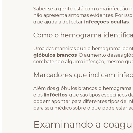
Saber se a gente está com uma infecção n
não apresenta sintomas evidentes. Por is
que ajuda a detectar
infecções ocultas
.
Como o hemograma identifica
Uma das maneiras que o hemograma identi
glóbulos brancos
. O aumento desses gló
combatendo alguma infecção, mesmo que v
Marcadores que indicam infe
Além dos glóbulos brancos, o hemograma a
e os
linfócitos
, que são tipos específicos d
podem apontar para diferentes tipos de inf
para seu médico sobre o que pode estar 
Examinando a coagu