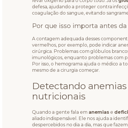
levar oxigênio para o corpo todo. Já os
gló
defesa, ajudando a proteger contra infecç
coagulação do sangue, evitando sangrame
Por que isso importa antes da 
A contagem adequada desses componentes 
vermelhos, por exemplo, pode indicar ane
cirúrgica. Problemas com glóbulos branco
imunológicos, enquanto problemas com pl
Por isso, o hemograma ajuda o médico a to
mesmo de a cirurgia começar.
Detectando anemias e
nutricionais
Quando a gente fala em
anemias
e
defic
aliado indispensável. Ele nos ajuda a iden
despercebidos no dia a dia, mas que faze