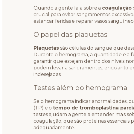
Quando a gente fala sobre a
coagulação 
crucial para evitar sangramentos excessiv
estancar feridas e reparar vasos sanguíneo
O papel das plaquetas
Plaquetas
são células do sangue que de
Durante o hemograma, a quantidade e a fu
garantir que estejam dentro dos níveis no
podem levar a sangramentos, enquanto e
indesejadas.
Testes além do hemograma
Se o hemograma indicar anormalidades, o
(TP) e o
tempo de tromboplastina parcia
testes ajudam a gente a entender mais so
coagulação, que são proteínas essenciais 
adequadamente.