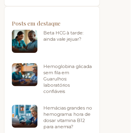
Posts em destaque
Beta HCG à tarde:
ainda vale jejuar?
Hemoglobina glicada
sem fila em
Guarulhos:
laboratórios
confiáveis
Hemácias grandes no
hemograma: hora de
dosar vitamina B12
para anemia?