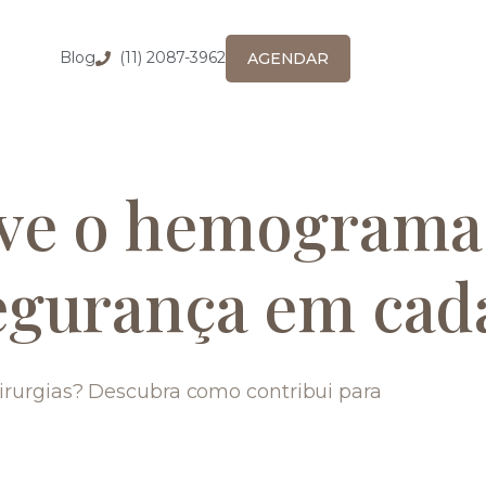
Blog
(11) 2087-3962
AGENDAR
rve o hemograma
egurança em cad
rurgias? Descubra como contribui para