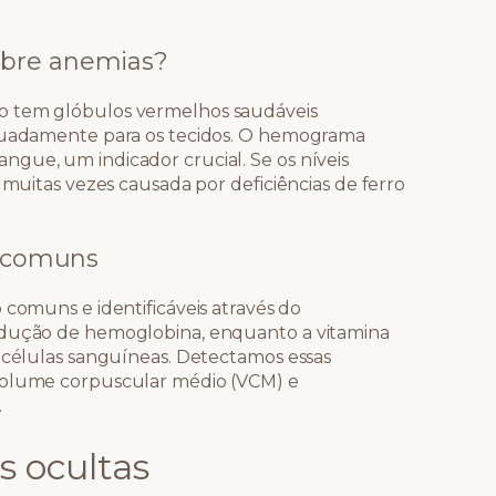
obre anemias?
o tem glóbulos vermelhos saudáveis
equadamente para os tecidos. O hemograma
gue, um indicador crucial. Se os níveis
 muitas vezes causada por deficiências de ferro
s comuns
 comuns e identificáveis através do
odução de hemoglobina, enquanto a vitamina
e células sanguíneas. Detectamos essas
 volume corpuscular médio (VCM) e
.
s ocultas