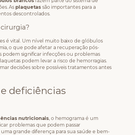
bulos brancos
fazem parte do sistema de
ões. As
plaquetas
são importantes para a
ntos descontrolados.
cirurgia?
é vital. Um nível muito baixo de glóbulos
mia, o que pode afetar a recuperação pós-
s podem significar infecções ou problemas
aquetas podem levar a risco de hemorragias.
mar decisões sobre possíveis tratamentos antes
 deficiências
iências nutricionais
, o hemograma é um
tificar problemas que podem passar
m uma grande diferença para sua saúde e bem-