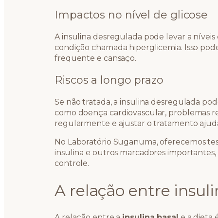
Impactos no nível de glicose
A insulina desregulada pode levar a nívei
condição chamada hiperglicemia. Isso pode
frequente e cansaço.
Riscos a longo prazo
Se não tratada, a insulina desregulada pod
como doença cardiovascular, problemas re
regularmente e ajustar o tratamento ajuda a
No Laboratório Suganuma, oferecemos teste
insulina e outros marcadores importantes
controle.
A relação entre insuli
A relação entre a
insulina basal
e a dieta 