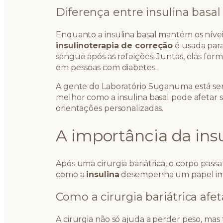
Diferença entre insulina basal
Enquanto a insulina basal mantém os níveis
insulinoterapia de correção
é usada par
sangue após as refeições. Juntas, elas for
em pessoas com diabetes.
A gente do Laboratório Suganuma está se
melhor como a insulina basal pode afetar 
orientações personalizadas.
A importância da insu
Após uma cirurgia bariátrica, o corpo pas
como a
insulina
desempenha um papel imp
Como a cirurgia bariátrica afet
A cirurgia não só ajuda a perder peso, ma