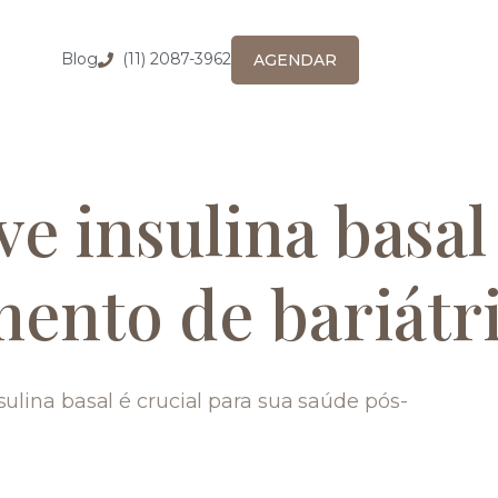
Blog
(11) 2087-3962
AGENDAR
ve insulina basal
nto de bariátr
lina basal é crucial para sua saúde pós-