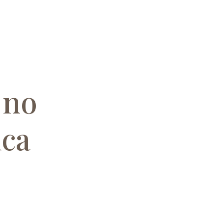
 no
ica