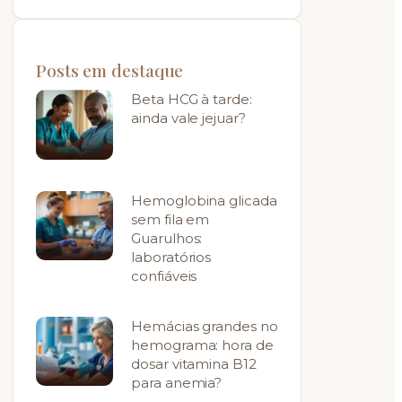
Posts em destaque
Beta HCG à tarde:
ainda vale jejuar?
Hemoglobina glicada
sem fila em
Guarulhos:
laboratórios
confiáveis
Hemácias grandes no
hemograma: hora de
dosar vitamina B12
para anemia?