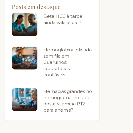
Posts em destaque
Beta HCG à tarde:
ainda vale jejuar?
Hemoglobina glicada
sem fila em
Guarulhos:
laboratórios
confiáveis
Hemácias grandes no
hemograma: hora de
dosar vitamina B12
para anemia?