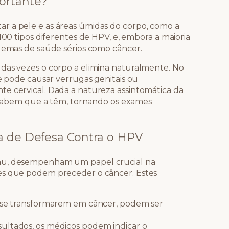
ortante?
r a pele e as áreas úmidas do corpo, como a
100 tipos diferentes de HPV, e, embora a maioria
blemas de saúde sérios como câncer.
das vezes o corpo a elimina naturalmente. No
 e pode causar verrugas genitais ou
e cervical. Dada a natureza assintomática da
ão sabem que a têm, tornando os exames
a de Defesa Contra o HPV
lau, desempenham um papel crucial na
es que podem preceder o câncer. Estes
e se transformarem em câncer, podem ser
ultados, os médicos podem indicar o