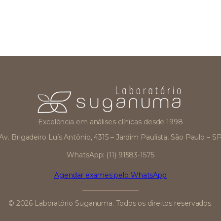
Excelência em análises clínicas desde 1998
Av. Brigadeiro Luís Antônio, 4315 – Jardim Paulista, São Paulo – S
WhatsApp: (11) 91583-1575
Agendar exames pelo WhatsApp
© 2026 Laboratório Suganuma. Todos os direitos reservados.