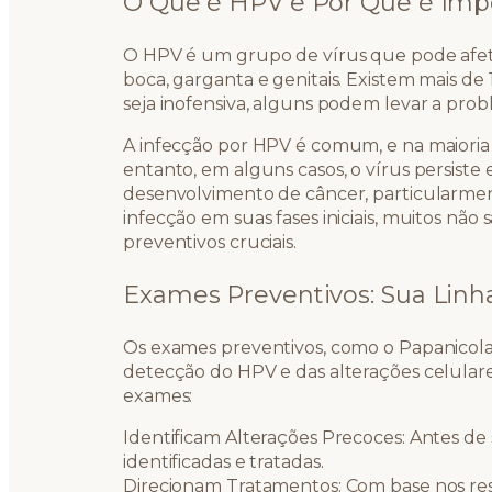
O Que é HPV e Por Que é Imp
O HPV é um grupo de vírus que pode afeta
boca, garganta e genitais. Existem mais de 
seja inofensiva, alguns podem levar a pro
A infecção por HPV é comum, e na maioria 
entanto, em alguns casos, o vírus persiste
desenvolvimento de câncer, particularment
infecção em suas fases iniciais, muitos n
preventivos cruciais.
Exames Preventivos: Sua Linh
Os exames preventivos, como o Papanico
detecção do HPV e das alterações celular
exames:
Identificam Alterações Precoces: Antes d
identificadas e tratadas.
Direcionam Tratamentos: Com base nos res