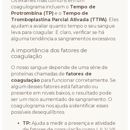
Os exames mais comuns em um
coagulograma incluem o
Tempo de
Protrombina (TP)
e o
Tempo de
Tromboplastina Parcial Ativada (TTPA)
. Eles
ajudam a avaliar quanto tempo o seu sangue
leva para coagular. E claro, verificar se há
alguma tendência a sangramentos excessivos.
A importância dos fatores de
coagulação
O nosso sangue depende de uma série de
proteínas chamadas de
fatores de
coagulação
para funcionar corretamente. Se
algum desses fatores está faltando ou
presente em níveis baixos, o resultado pode
ser um risco aumentado de sangramento. O
coagulograma nos ajuda a identificar esses
possíveis desequilíbrios.
TP:
Ajuda a medir a presença e atividade
de fatores de coagulação como I, II, V, VII