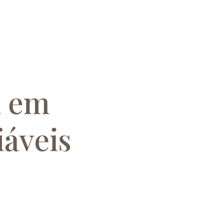
a em
iáveis