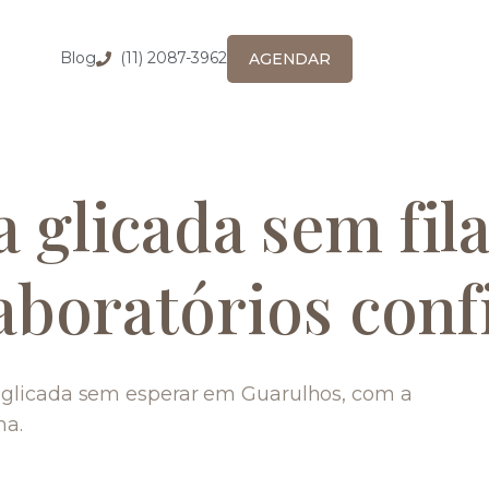
Blog
(11) 2087-3962
AGENDAR
 glicada sem fil
aboratórios conf
 glicada sem esperar em Guarulhos, com a
ma.