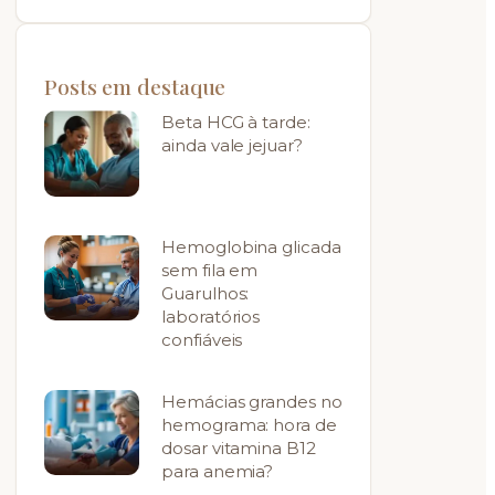
Posts em destaque
Beta HCG à tarde:
ainda vale jejuar?
Hemoglobina glicada
sem fila em
Guarulhos:
laboratórios
confiáveis
Hemácias grandes no
hemograma: hora de
dosar vitamina B12
para anemia?