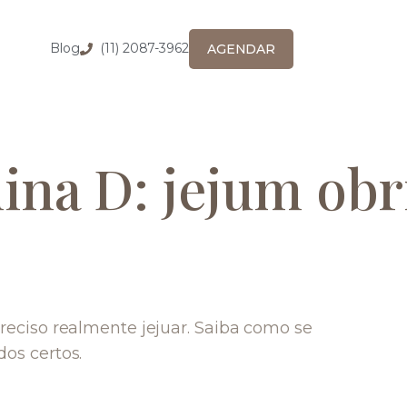
Blog
(11) 2087-3962
AGENDAR
na D: jejum obr
eciso realmente jejuar. Saiba como se
os certos.