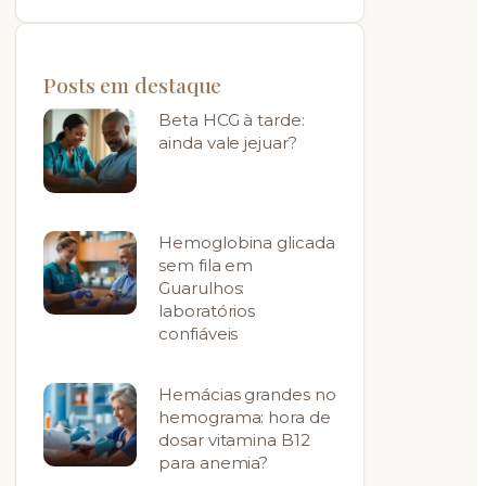
Posts em destaque
Beta HCG à tarde:
ainda vale jejuar?
Hemoglobina glicada
sem fila em
Guarulhos:
laboratórios
confiáveis
Hemácias grandes no
hemograma: hora de
dosar vitamina B12
para anemia?