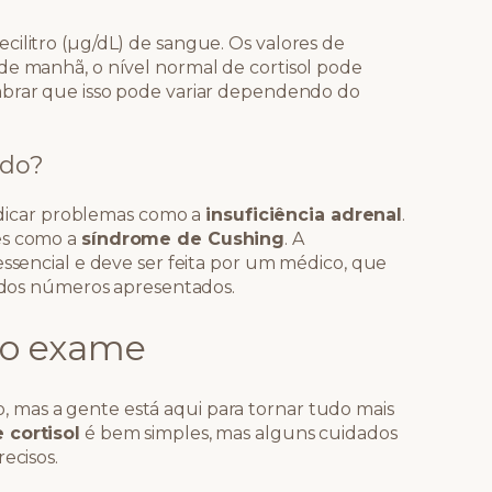
cilitro (µg/dL) de sangue. Os valores de
de manhã, o nível normal de cortisol pode
mbrar que isso pode variar dependendo do
ado?
indicar problemas como a
insuficiência adrenal
.
es como a
síndrome de Cushing
. A
essencial e deve ser feita por um médico, que
m dos números apresentados.
r o exame
mas a gente está aqui para tornar tudo mais
 cortisol
é bem simples, mas alguns cuidados
ecisos.