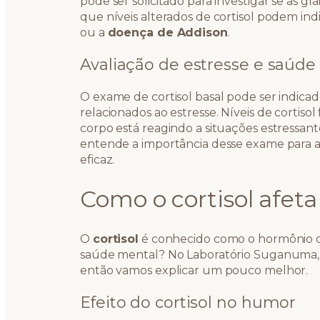
pode ser solicitado para investigar se as 
que níveis alterados de cortisol podem in
ou a
doença de Addison
.
Avaliação de estresse e saúde
O exame de cortisol basal pode ser indica
relacionados ao estresse. Níveis de cortis
corpo está reagindo a situações estressan
entende a importância desse exame para 
eficaz.
Como o cortisol afet
O
cortisol
é conhecido como o hormônio do
saúde mental? No Laboratório Suganuma, 
então vamos explicar um pouco melhor.
Efeito do cortisol no humor