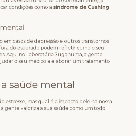
glândulas estão funcionando corretamente, já
dicar condições como a
síndrome de Cushing
 mental
do em casos de depressão e outros transtornos
ol fora do esperado podem refletir como o seu
tes. Aqui no Laboratório Suganuma, a gente
ajudar o seu médico a elaborar um tratamento
a a saúde mental
 estresse, mas qual é o impacto dele na nossa
a gente valoriza a sua saúde como um todo,