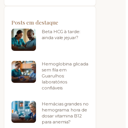
Posts em destaque
Beta HCG à tarde:
ainda vale jejuar?
Hemoglobina glicada
sem fila em
Guarulhos:
laboratórios
confiáveis
Hemácias grandes no
hemograma: hora de
dosar vitamina B12
para anemia?