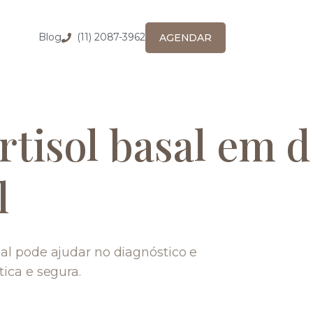
Blog
(11) 2087-3962
AGENDAR
tisol basal em 
l
al pode ajudar no diagnóstico e
ica e segura.