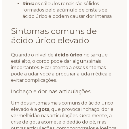
Rins:
os cálculos renais são sólidos
formados pelo acúmulo de cristais de
ácido úrico e podem causar dor intensa.
Sintomas comuns de
ácido úrico elevado
Quando o nível de
ácido úrico
no sangue
está alto, o corpo pode dar alguns sinais
importantes. Ficar atento a esses sintomas
pode ajudar você a procurar ajuda médica e
evitar complicações.
Inchaço e dor nas articulações
Um dos sintomas mais comuns do ácido úrico
elevado é a
gota
, que provoca inchaço, dor e
vermelhidão nas articulações. Geralmente, a
crise de gota acomete o dedão do pé, mas
outras articulações, como tornozelos e joelhos,