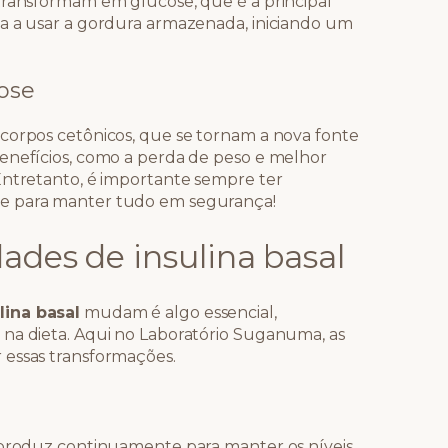
transformam em glucose, que é a principal
ça a usar a gordura armazenada, iniciando um
tose
corpos cetônicos, que se tornam a nova fonte
enefícios, como a perda de peso e melhor
Entretanto, é importante sempre ter
de para manter tudo em segurança!
ades de insulina basal
lina basal
mudam é algo essencial,
 na dieta. Aqui no Laboratório Suganuma, as
 essas transformações.
o produz continuamente para manter os níveis