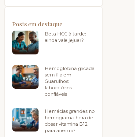
Posts em destaque
Beta HCG à tarde:
ainda vale jejuar?
Hemoglobina glicada
sem fila em
Guarulhos:
laboratórios
confiáveis
Hemácias grandes no
hemograma: hora de
dosar vitamina B12
para anemia?