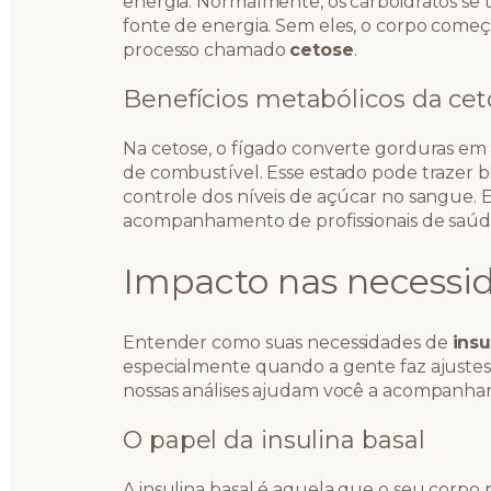
energia. Normalmente, os carboidratos se 
fonte de energia. Sem eles, o corpo come
processo chamado
cetose
.
Benefícios metabólicos da ce
Na cetose, o fígado converte gorduras em 
de combustível. Esse estado pode trazer b
controle dos níveis de açúcar no sangue. 
acompanhamento de profissionais de saú
Impacto nas necessid
Entender como suas necessidades de
insu
especialmente quando a gente faz ajustes
nossas análises ajudam você a acompanhar
O papel da insulina basal
A insulina basal é aquela que o seu corp