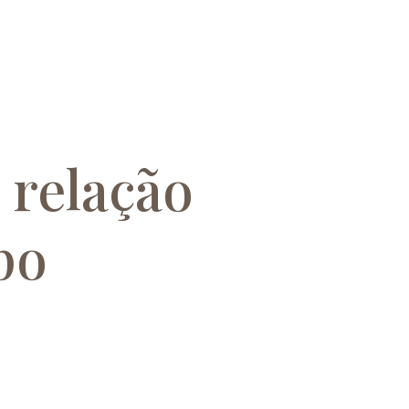
 relação
po