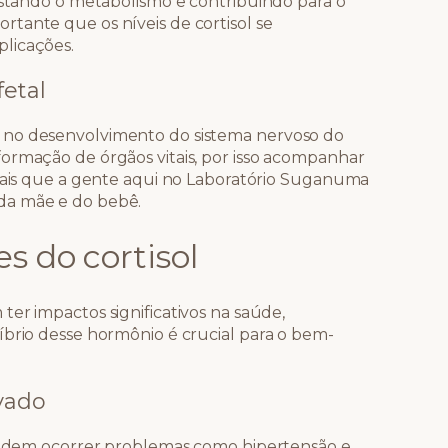
justando o metabolismo e contribuindo para o
tante que os níveis de cortisol se
licações.
etal
 no desenvolvimento do sistema nervoso do
ormação de órgãos vitais, por isso acompanhar
atais que a gente aqui no Laboratório Suganuma
da mãe e do bebê.
s do cortisol
er impactos significativos na saúde,
íbrio desse hormônio é crucial para o bem-
vado
 podem ocorrer problemas como hipertensão e