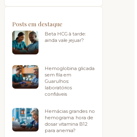
Posts em destaque
Beta HCG à tarde:
ainda vale jejuar?
Hemoglobina glicada
sem fila em
Guarulhos:
laboratórios
confiáveis
Hemácias grandes no
hemograma: hora de
dosar vitamina B12
para anemia?