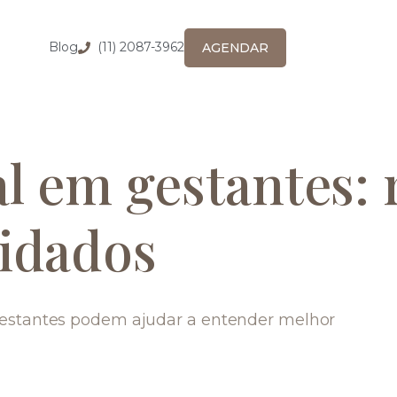
Blog
(11) 2087-3962
AGENDAR
al em gestantes: 
uidados
 gestantes podem ajudar a entender melhor