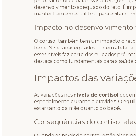
preparar o corpo para essas alterações, a
desenvolvimento adequado do feto. É impor
mantenham em equilíbrio para evitar comp
Impacto no desenvolvimento f
O cortisol também tem um impacto direto
bebê. Níveis inadequados podem afetar a f
esses níveis faz parte dos cuidados pré-n
destaca como fundamentais para a saúde 
Impactos das variaçõe
As variações nos
níveis de cortisol
podem t
especialmente durante a gravidez. O equil
estar tanto da mãe quanto do bebê.
Consequências do cortisol ele
Quando os níveis de cortisol estão altos,