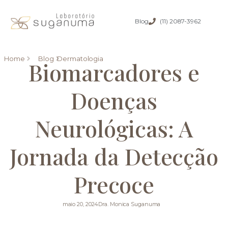
Blog
(11) 2087-3962
Home
Blog
Dermatologia
Biomarcadores e
Doenças
Neurológicas: A
Jornada da Detecção
Precoce
maio 20, 2024
Dra. Monica Suganuma